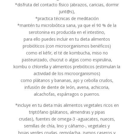
*disfruta del contacto físico (abrazos, caricias, dormir
junt@s),
*practica técnicas de meditación
*mantén tu microbiótica sana, ya que el 90 % de la
serotonina es producida en el intestino,
para ello puedes incluir en tu dieta alimentos
probióticos (con microorganismos benéficos)
como el kéfir, el té de kombucha, miso no
pasteurizado, chucrut o algas como espirulina,
kombu o chlorella y alimentos prebióticos (estimulan la
actividad de los microorganismos)
como plátanos y bananas, ajo y cebolla crudos,
infusión de diente de león, avena, achicoria,
alcachofas, espárragos o puerros.
*incluye en tu dieta más alimentos vegetales ricos en
triptófano (plátanos, almendras y pipas
crudas), fuentes de omega-3 -aguacates, nueces,
semillas de chía, lino y cáñamo-, vegetales y
hojas verdes crudas, remolacha, zumos caseros y