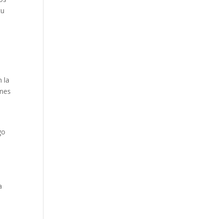
tu
 la
ones
go
a