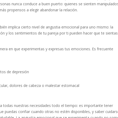
s personas nunca conduce a buen puerto: quienes se sienten manipulado
más propensos a elegir abandonar la relación.
ién implica cierto nivel de angustia emocional para uno mismo: la
ión y los sentimientos de tu pareja por ti pueden hacer que te sientas
manera en que experimentas y expresas tus emociones. Es frecuente
ntos de depresión
ular, dolores de cabeza o malestar estomacal
ga todas nuestras necesidades todo el tiempo: es importante tener
e puedas confiar cuando otras no estén disponibles, y saber cuidars
 saludable. La angustia emocional que se experimenta cuando no som