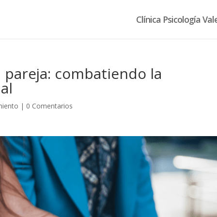
Clínica Psicología Val
n pareja: combatiendo la
al
miento
|
0 Comentarios