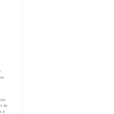
e
tus
cios
es de
s a