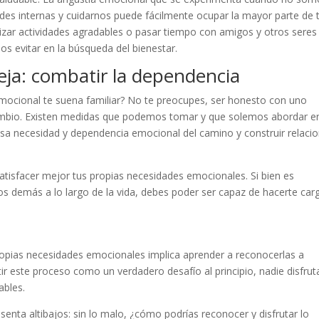
des internas y cuidarnos puede fácilmente ocupar la mayor parte de 
lizar actividades agradables o pasar tiempo con amigos y otros seres
s evitar en la búsqueda del bienestar.
eja: combatir la dependencia
ocional te suena familiar? No te preocupes, ser honesto con uno
cambio. Existen medidas que podemos tomar y que solemos abordar en
 esa necesidad y dependencia emocional del camino y construir relaci
satisfacer mejor tus propias necesidades emocionales. Si bien es
s demás a lo largo de la vida, debes poder ser capaz de hacerte car
propias necesidades emocionales implica aprender a reconocerlas a
 este proceso como un verdadero desafío al principio, nadie disfrut
ables.
enta altibajos: sin lo malo, ¿cómo podrías reconocer y disfrutar lo