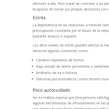
aferrarte a ella. Pero tratar de controlar a la
incapaces de tomar sus propias decisiones son 
Estrés
La dependencia en las relaciones a menudo tamb
preocupación constante por el futuro de la relac
bastante ansioso e inquieto.
Los altos niveles de estrés pueden afectar la 
observar algunas cuestiones como:
Cambios repentinos de humor
Bajo estado de ánimo persistente o sentimie
Arrebatos de ira o tristeza
Síntomas psicosomáticos, como tensión musc
Poco autocuidado
No es realista esperar que otra persona satisfa
algunas herramientas de afrontamiento en las qu
uno mismo es uno de los pilares para una vida