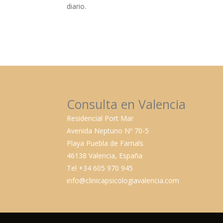
diario.
Consulta en Valencia
Residencial Port Mar
Avenida Neptuno Nº 70-5
Playa Puebla de Farnals
46138 Valencia, España
Tel +34 605 970 945
info@clinicapsicologiavalencia.com