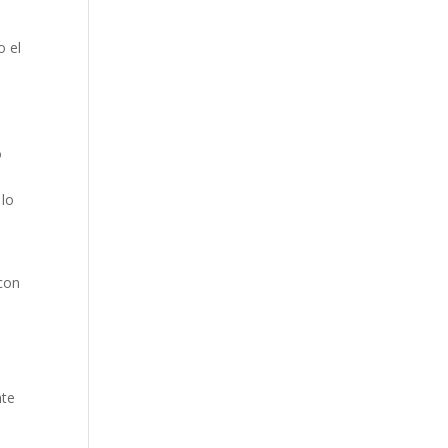
o el
o
n
 lo
 con
nte