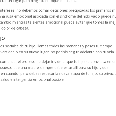
rar un lugar para dirigir tu enfoque de crianza.
 intereses, no debemos tomar decisiones precipitadas los primeros 
aña rusa emocional asociada con el síndrome del nido vacío puede nu
an cambio mientras te sientes emocional puede evitar que tomes la mej
 dolor de cabeza.
jo
es sociales de tu hijo, llamas todas las mañanas y pasas tu tiempo
versidad o en su nuevo lugar, no podrás seguir adelante con tu vida.
 comenzar el proceso de dejar ir y dejar que tu hijo se convierta en u
supuesto que una madre siempre debe estar allí para su hijo y que
 cuando, pero debes respetar la nueva etapa de tu hijo, su privaci
salud e inteligencia emocional posible.