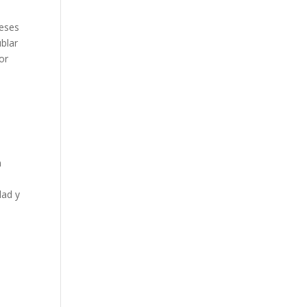
meses
blar
or
n
dad y