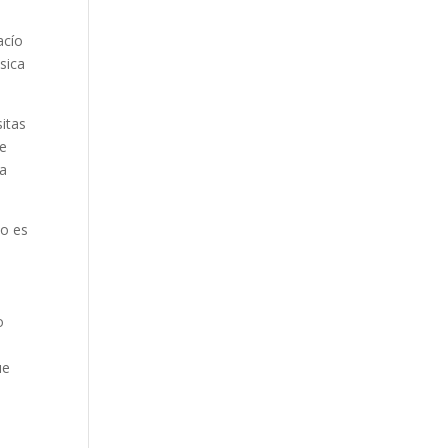
acío
sica
itas
ue
na
no es
o
ue