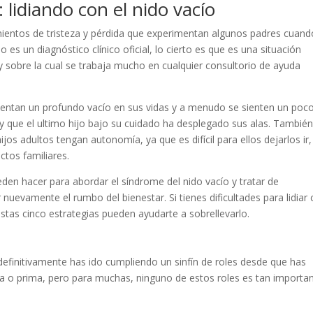
 lidiando con el nido vacío
imientos de tristeza y pérdida que experimentan algunos padres cuand
 es un diagnóstico clínico oficial, lo cierto es que es una situación
 sobre la cual se trabaja mucho en cualquier consultorio de ayuda
mentan un profundo vacío en sus vidas y a menudo se sienten un poc
 que el ultimo hijo bajo su cuidado ha desplegado sus alas. Tambié
jos adultos tengan autonomía, ya que es difícil para ellos dejarlos ir,
ctos familiares.
en hacer para abordar el síndrome del nido vacío y tratar de
nuevamente el rumbo del bienestar. Si tienes dificultades para lidiar
stas cinco estrategias pueden ayudarte a sobrellevarlo.
 definitivamente has ido cumpliendo un sinfín de roles desde que has
tía o prima, pero para muchas, ninguno de estos roles es tan importa