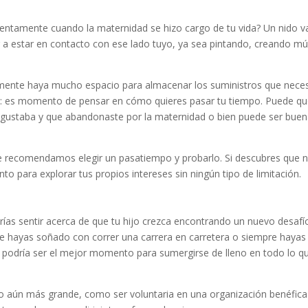
lentamente cuando la maternidad se hizo cargo de tu vida? Un nido v
er a estar en contacto con ese lado tuyo, ya sea pintando, creando mú
amente haya mucho espacio para almacenar los suministros que neces
an: es momento de pensar en cómo quieres pasar tu tiempo. Puede q
te gustaba y que abandonaste por la maternidad o bien puede ser bue
 te recomendamos elegir un pasatiempo y probarlo. Si descubres que 
o para explorar tus propios intereses sin ningún tipo de limitación.
drías sentir acerca de que tu hijo crezca encontrando un nuevo desafí
ue hayas soñado con correr una carrera en carretera o siempre hayas
e podría ser el mejor momento para sumergirse de lleno en todo lo q
lgo aún más grande, como ser voluntaria en una organización benéfica