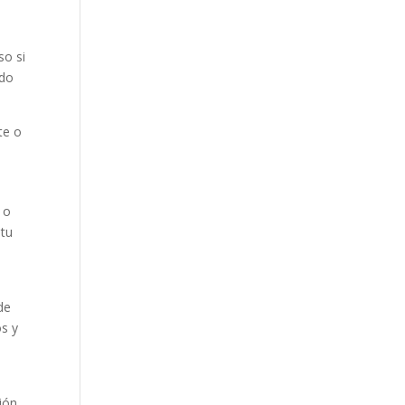
so si
ndo
te o
 o
 tu
de
os y
,
ción