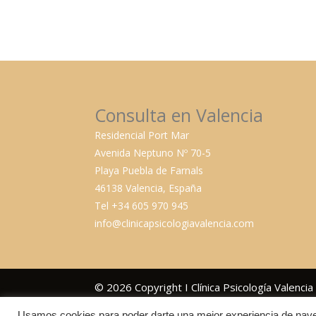
Consulta en Valencia
Residencial Port Mar
Avenida Neptuno Nº 70-5
Playa Puebla de Farnals
46138 Valencia, España
Tel +34 605 970 945
info@clinicapsicologiavalencia.com
© 2026 Copyright I Clínica Psicología Valenc
Usamos cookies para poder darte una mejor experiencia de nave