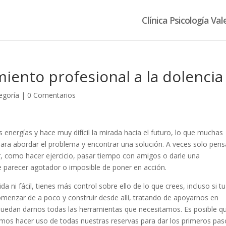
Clínica Psicología Val
amiento profesional a la dolencia
egoría
|
0 Comentarios
energías y hace muy difícil la mirada hacia el futuro, lo que muchas
para abordar el problema y encontrar una solución. A veces solo pens
r, como hacer ejercicio, pasar tiempo con amigos o darle una
de parecer agotador o imposible de poner en acción.
da ni fácil, tienes más control sobre ello de lo que crees, incluso si tu
comenzar de a poco y construir desde allí, tratando de apoyarnos en
 puedan darnos todas las herramientas que necesitamos. Es posible q
emos hacer uso de todas nuestras reservas para dar los primeros pas