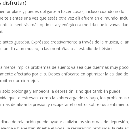
 disfrutar)
imentar placer, puedes obligarte a hacer cosas, incluso cuando no lo
e te sientes una vez que estás otra vez allí afuera en el mundo. Inclu
mente te sentirás más optimista y enérgico a medida que le vayas da
r.
e antes gustaba. Exprésate creativamente a través de la música, el ar
de un día a un museo, a las montañas o al estadio de béisbol.
eralmente implica problemas de sueño; ya sea que duermas muy poco
mente afectado por ello. Debes enfocarte en optimizar la calidad de
rmitan dormir mejor.
no solo prolonga y empeora la depresión, sino que también puede
u vida que te estresan, como la sobrecarga de trabajo, los problemas 
rmas de aliviar la presión y recuperar el control sobre tus sentimient
 diaria de relajación puede ayudar a aliviar los síntomas de depresión
alegría y bienestar. Prueba el yoga, la respiración profunda, la relaja