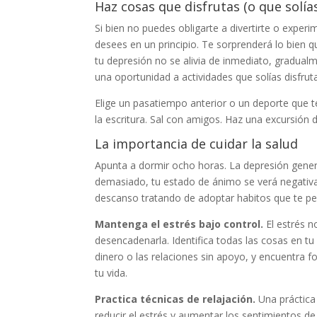
Haz cosas que disfrutas (o que solías
Si bien no puedes obligarte a divertirte o exper
desees en un principio. Te sorprenderá lo bien qu
tu depresión no se alivia de inmediato, gradual
una oportunidad a actividades que solías disfruta
Elige un pasatiempo anterior o un deporte que t
la escritura. Sal con amigos. Haz una excursión 
La importancia de cuidar la salud
Apunta a dormir ocho horas. La depresión gen
demasiado, tu estado de ánimo se verá negativa
descanso tratando de adoptar habitos que te pe
Mantenga el estrés bajo control.
El estrés 
desencadenarla. Identifica todas las cosas en t
dinero o las relaciones sin apoyo, y encuentra fo
tu vida.
Practica técnicas de relajación.
Una práctica
reducir el estrés y aumentar los sentimientos de 