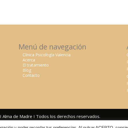
Menú de navegación
Clínica Psicología Valencia
Acerca
El tratamiento
Blog
Contacto
ia I Alma de Madre I Todos los derechos reservados.
gación y poder recordar tus preferencias. Al pulsar ACEPTO, consie