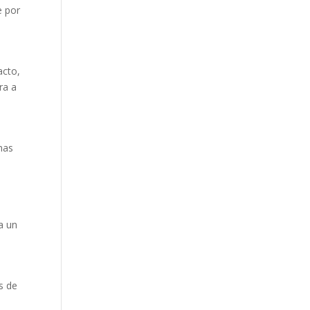
e por
acto,
ra a
nas
a un
s de