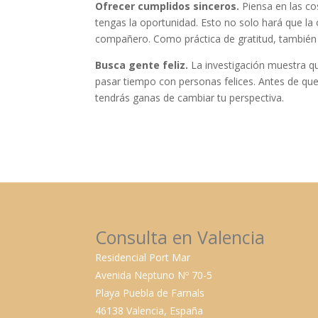
Ofrecer cumplidos sinceros.
Piensa en las co
tengas la oportunidad. Esto no solo hará que la 
compañero. Como práctica de gratitud, también te
Busca gente feliz.
La investigación muestra que
pasar tiempo con personas felices. Antes de que 
tendrás ganas de cambiar tu perspectiva.
Consulta en Valencia
Residencial Port Mar
Avenida Neptuno Nº 70-5
Playa Puebla de Farnals
46138 Valencia, España