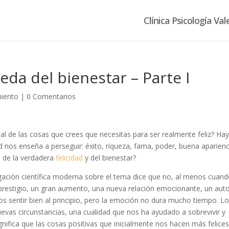
Clínica Psicología Val
eda del bienestar – Parte I
miento
|
0 Comentarios
l de las cosas que crees que necesitas para ser realmente feliz? Ha
nos enseña a perseguir: éxito, riqueza, fama, poder, buena aparienc
s de la verdadera
felicidad
y del bienestar?
tigación científica moderna sobre el tema dice que no, al menos cuan
e prestigio, un gran aumento, una nueva relación emocionante, un aut
s sentir bien al principio, pero la emoción no dura mucho tiempo. L
vas circunstancias, una cualidad que nos ha ayudado a sobrevivir y
gnifica que las cosas positivas que inicialmente nos hacen más felice