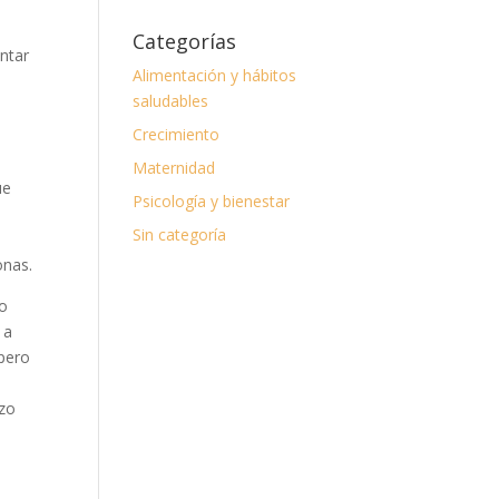
Categorías
ntar
Alimentación y hábitos
saludables
Crecimiento
Maternidad
ue
Psicología y bienestar
Sin categoría
onas.
no
 a
 pero
rzo