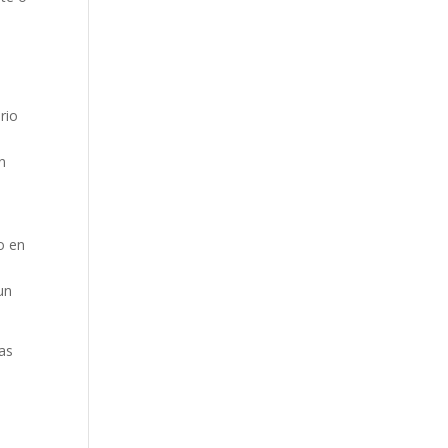
rio
n
o en
un
as