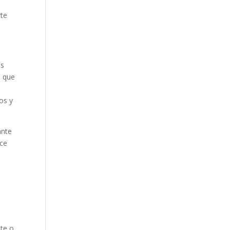
rte
es
o que
os y
ante
ace
ste o