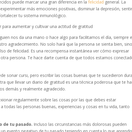
idos puede marcar una gran diferencia en la
felicidad
general. La
 experimentar más emociones positivas, disminuir la depresión, senti
ortalecer tu sistema inmunológico.
r para aumentar y cultivar una actitud de gratitud
uien nos da una mano o hace algo para facilitarnos el día, siempre 
ro agradecimiento. No solo hará que la persona se sienta bien, sin
lso de felicidad. Es una recompensa instantánea ver cómo expresar
 de otra persona. Te hace darte cuenta de que todos estamos conectad
de sonar cursi, pero escribir las cosas buenas que te sucedieron dur
tra que llevar un diario de gratitud es una técnica poderosa que te h
 los demás y realmente agradecido.
xionar regularmente sobre las cosas por las que debes estar
 todas las personas buenas, experiencias y cosas en tu vida, tanto
vo de tu pasado.
Incluso las circunstancias más dolorosas pueden
r un evento negativo de tu pasado teniendo en cuenta lo que aprendi