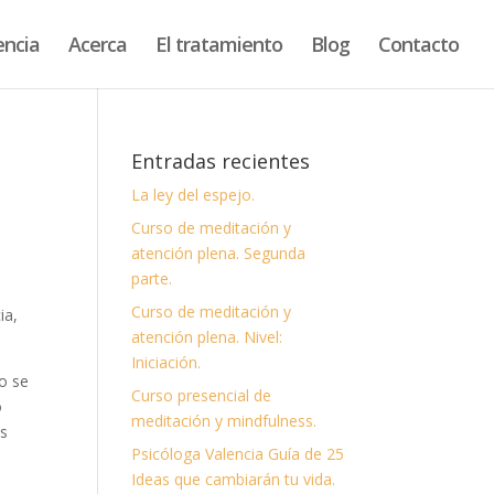
encia
Acerca
El tratamiento
Blog
Contacto
Entradas recientes
La ley del espejo.
Curso de meditación y
atención plena. Segunda
parte.
y
Curso de meditación y
ia,
atención plena. Nivel:
Iniciación.
do se
Curso presencial de
o
meditación y mindfulness.
os
Psicóloga Valencia Guía de 25
Ideas que cambiarán tu vida.
s