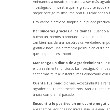
Animarnos a nosotros mismos a ser más agradec
investigación muestra que la gratitud te ayuda a
mejor contigo mismo, mejorar tus relaciones y f
Hay varios ejercicios simples que puede practica
Dar sinceras gracias a los demás.
Cuando alg
bueno animarnos a pronunciar verbalmente nuest
también nos dará a nosotros un verdadero impu
gratitud hace una diferencia positiva en el día
que lo que haces importa.
Mantenga un diario de agradecimiento.
Pue
el día realmente funciona. La investigación mues
sentir más feliz al instante, más conectado con
Cuenta tus bendiciones.
Acostúmbrate a refle
agradecido. Te recomendamos traer a tu mente a
ahora como en el pasado.
Encuentra lo positivo en un evento negati
enseñarnos lecciones positivas. Vuelve a evalua