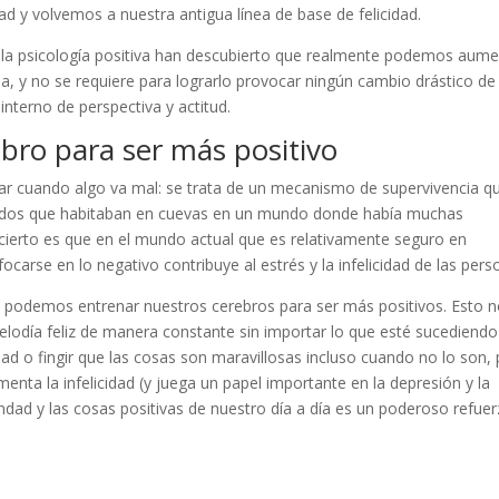
d y volvemos a nuestra antigua línea de base de felicidad.
 la psicología positiva han descubierto que realmente podemos aume
ida, y no se requiere para lograrlo provocar ningún cambio drástico de
interno de perspectiva y actitud.
ebro para ser más positivo
r cuando algo va mal: se trata de un mecanismo de supervivencia q
dos ​​que habitaban en cuevas en un mundo donde había muchas
cierto es que en el mundo actual que es relativamente seguro en
carse en lo negativo contribuye al estrés y la infelicidad de las pers
 podemos entrenar nuestros cerebros para ser más positivos. Esto 
melodía feliz de manera constante sin importar lo que esté sucediendo
idad o fingir que las cosas son maravillosas incluso cuando no lo son,
menta la infelicidad (y juega un papel importante en la depresión y la
bondad y las cosas positivas de nuestro día a día es un poderoso refue